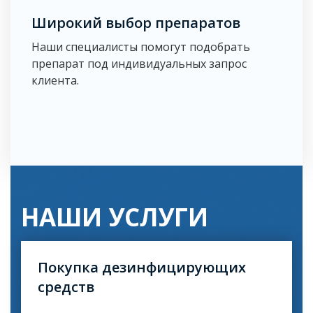
Широкий выбор препаратов
Наши специалисты помогут подобрать
препарат под индивидуальных запрос
клиента.
НАШИ УСЛУГИ
Покупка дезинфицирующих
Хотите самостоятельно уничтожить
вредоносных насекомых или грызунов? У нас Вы
средств
можете приобрести современные препараты
соответствующем всем нормам по