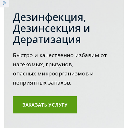
Услуги
Повышение квалификации, семинары, тренинги
Дезинфекция,
Льготы
Дезинсекция и
Клинико-диагностические исследования
Дератизация
Новости
Очистка систем воздухоотводов
Быстро и качественно избавим от
Аттестация рабочих мест
насекомых, грызунов,
опасных микроорганизмов и
Гигиеническое обучение
неприятных запахов.
Экспертное заключение при государственной регистрации
ЗАКАЗАТЬ УСЛУГУ
Экспертиза предметов и факторов среды обитания
Экспертное заключение по шумоизоляции