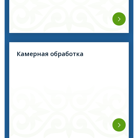
Камерная обработка
профессиональное обеззараживание или
дезинсекция одежды, шерсти, ковров, и т. д.
Дезинфекция проводится в дезинфекционных
камерах. Подобного рода обработка - один из
надежных методов для предотвращения
возникновения инфекционных заболеваний
таких как туберкулез, гепатит, педикулез,
чесотка, грибковые заболевания кожи и другие.