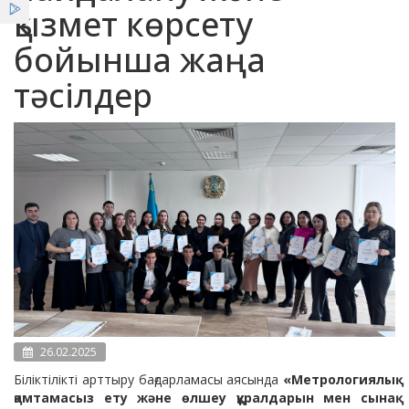
қызмет көрсету
Қызметтер
бойынша жаңа
Жеңілдіктер
тәсілдер
Жаңалықтар
26.02.2025
Біліктілікті арттыру бағдарламасы аясында
«Метрологиялық
қамтамасыз ету және өлшеу құралдарын мен сынақ