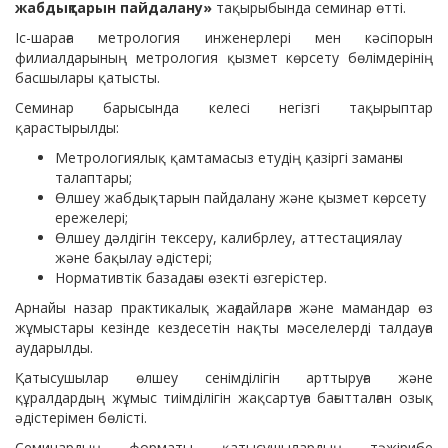
жабдықтарын пайдалану»
тақырыбында семинар өтті.
Іс-шараға метрология инженерлері мен кәсіпорын
филиалдарының метрология қызмет көрсету бөлімдерінің
басшылары қатысты.
Семинар барысында келесі негізгі тақырыптар
қарастырылды:
Метрологиялық қамтамасыз етудің қазіргі заманғы
талаптары;
Өлшеу жабдықтарын пайдалану және қызмет көрсету
ережелері;
Өлшеу дәлдігін тексеру, калибрлеу, аттестациялау
және бақылау әдістері;
Нормативтік базадағы өзекті өзгерістер.
Арнайы назар практикалық жағдайларға және мамандар өз
жұмыстары кезінде кездесетін нақты мәселелерді талдауға
аударылды.
Қатысушылар өлшеу сенімділігін арттыруға және
құралдардың жұмыс тиімділігін жақсартуға бағытталған озық
әдістерімен бөлісті.
Семинардың форматы қатысушылардың тәжірибе