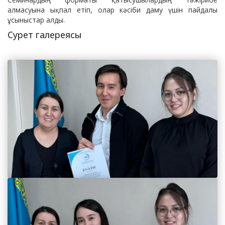
алмасуына ықпал етіп, олар кәсіби даму үшін пайдалы
ұсыныстар алды.
Сурет галереясы